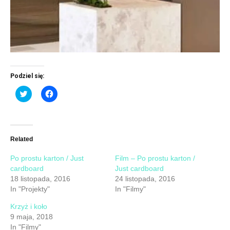
Podziel się:
Click
Click
to
to
share
share
on
on
Twitter
Facebook
(Opens
(Opens
in
in
new
new
Related
window)
window)
Po prostu karton / Just
Film – Po prostu karton /
cardboard
Just cardboard
18 listopada, 2016
24 listopada, 2016
In "Projekty"
In "Filmy"
Krzyż i koło
9 maja, 2018
In "Filmy"