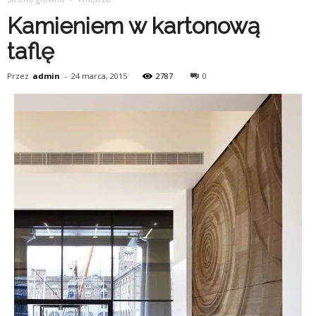
Kamieniem w kartonową
taflę
Przez
admin
-
24 marca, 2015
2787
0