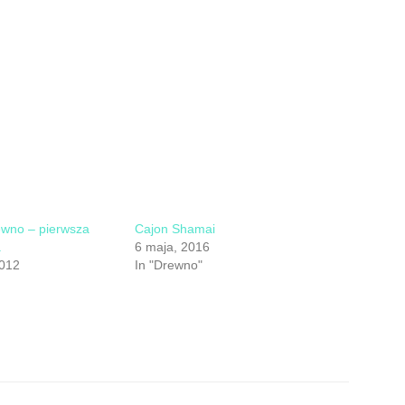
ewno – pierwsza
Cajon Shamai
a
6 maja, 2016
2012
In "Drewno"