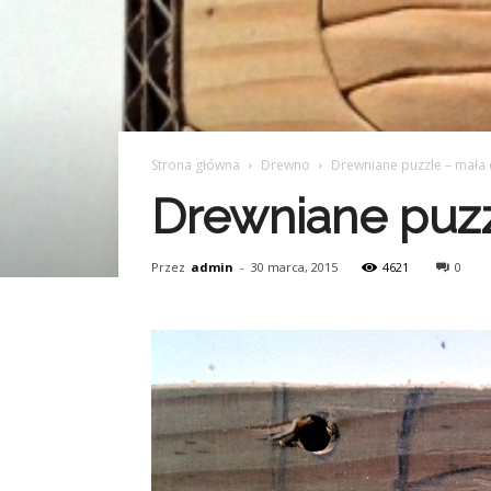
Strona główna
Drewno
Drewniane puzzle – mała
Drewniane puz
Przez
admin
-
30 marca, 2015
4621
0