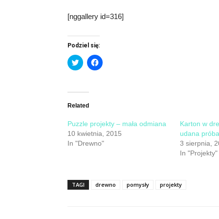
[nggallery id=316]
Podziel się:
Click
Click
to
to
share
share
on
on
Twitter
Facebook
(Opens
(Opens
in
in
new
new
Related
window)
window)
Puzzle projekty – mała odmiana
Karton w dr
10 kwietnia, 2015
udana prób
In "Drewno"
3 sierpnia, 
In "Projekty"
TAGI
drewno
pomysły
projekty