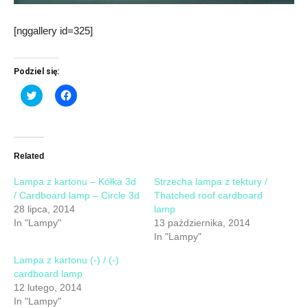
[nggallery id=325]
Podziel się:
Click
Click
to
to
share
share
on
on
Twitter
Facebook
(Opens
(Opens
in
in
new
new
Related
window)
window)
Lampa z kartonu – Kółka 3d
Strzecha lampa z tektury /
/ Cardboard lamp – Circle 3d
Thatched roof cardboard
28 lipca, 2014
lamp
In "Lampy"
13 października, 2014
In "Lampy"
Lampa z kartonu (-) / (-)
cardboard lamp
12 lutego, 2014
In "Lampy"