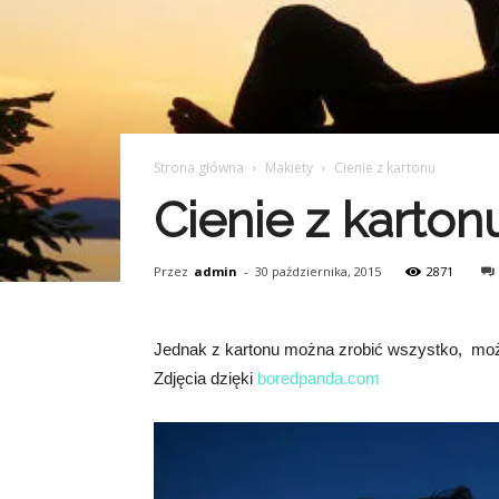
Strona główna
Makiety
Cienie z kartonu
Cienie z karton
Przez
admin
-
30 października, 2015
2871
Jednak z kartonu można zrobić wszystko, możn
Zdjęcia dzięki
boredpanda.com