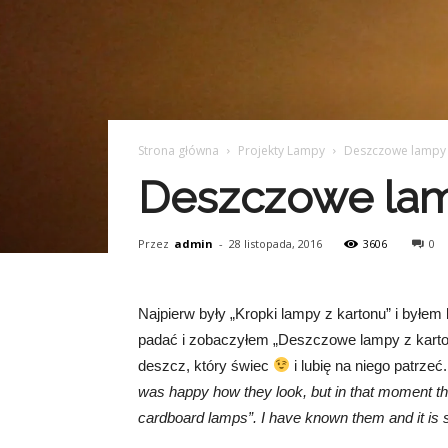
Strona główna
Projekty Lampy
Deszczowe lampy 
Deszczowe lamp
Przez
admin
-
28 listopada, 2016
3606
0
Najpierw były „Kropki lampy z kartonu” i byłem
padać i zobaczyłem „Deszczowe lampy z kartonu
deszcz, który świec
i lubię na niego patrzeć.
was happy how they look, but in that moment th
cardboard lamps”. I have known them and it is s