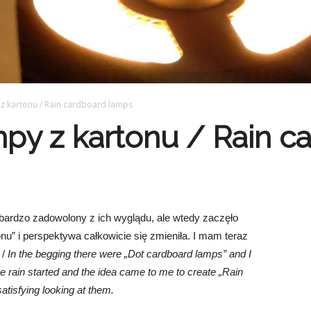
z kartonu / Rain cardboard lamps
y z kartonu / Rain c
 bardzo zadowolony z ich wyglądu, ale wtedy zaczęło
” i perspektywa całkowicie się zmieniła. I mam teraz
 /
In the begging there were „Dot cardboard lamps” and I
e rain started and the idea came to me to create „Rain
atisfying looking at them.