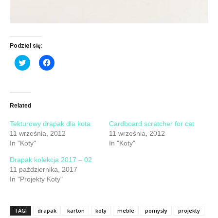
Podziel się:
Click
Click
to
to
share
share
on
on
Twitter
Facebook
(Opens
(Opens
in
in
new
new
Related
window)
window)
Tekturowy drapak dla kota
Cardboard scratcher for cat
11 września, 2012
11 września, 2012
In "Koty"
In "Koty"
Drapak kolekcja 2017 – 02
11 października, 2017
In "Projekty Koty"
TAGI
drapak
karton
koty
meble
pomysły
projekty