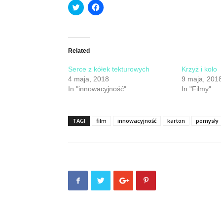
Click
Click
to
to
share
share
on
on
Twitter
Facebook
(Opens
(Opens
in
in
new
new
Related
window)
window)
Serce z kółek tekturowych
Krzyż i koło
4 maja, 2018
9 maja, 201
In "innowacyjność"
In "Filmy"
TAGI
film
innowacyjność
karton
pomysły