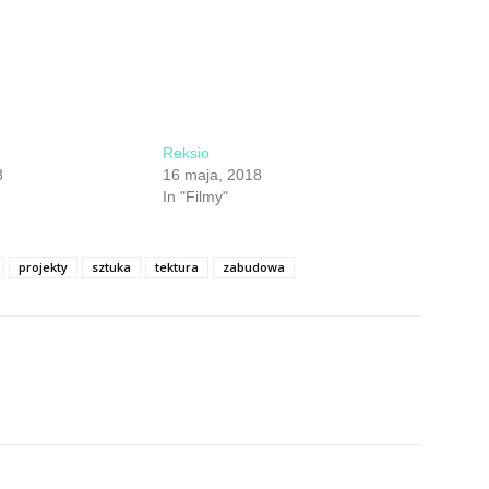
Reksio
8
16 maja, 2018
In "Filmy"
projekty
sztuka
tektura
zabudowa