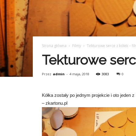
Strona główna
Filmy
Tekturowe serce z kółek – fi
Tekturowe serce
Przez
admin
-
4 maja, 2018
3083
0
Kółka zostały po jednym projekcie i oto jeden 
– zkartonu.pl