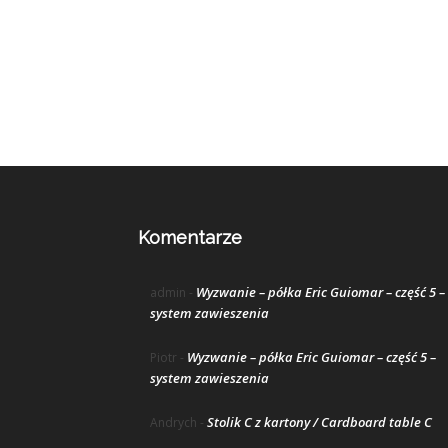
Komentarze
Wyzwanie – półka Eric Guiomar – część 5 –
admin
-
system zawieszenia
Wyzwanie – półka Eric Guiomar – część 5 –
Piotr
-
system zawieszenia
Stolik C z kartony / Cardboard table C
Andrych
-