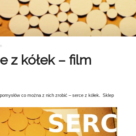
lm
 z kółek – film
z pomysłów co można z nich zrobić – serce z kółek. S
klep