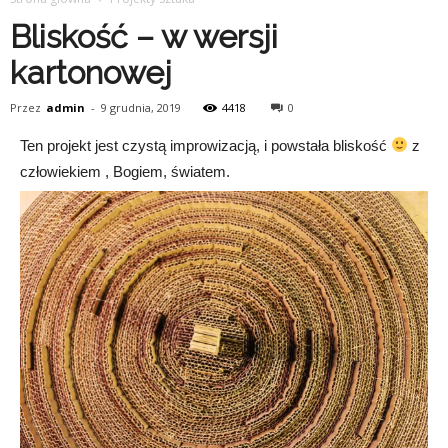
Bliskość – w wersji
kartonowej
Przez
admin
-
9 grudnia, 2019
4418
0
Ten projekt jest czystą improwizacją, i powstała bliskość
z
człowiekiem , Bogiem, światem.