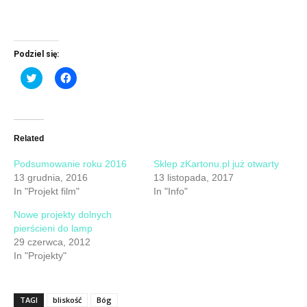
Podziel się:
Click
Click
to
to
share
share
on
on
Twitter
Facebook
(Opens
(Opens
in
in
new
new
Related
window)
window)
Podsumowanie roku 2016
Sklep zKartonu.pl już otwarty
13 grudnia, 2016
13 listopada, 2017
In "Projekt film"
In "Info"
Nowe projekty dolnych
pierścieni do lamp
29 czerwca, 2012
In "Projekty"
TAGI
bliskość
Bóg