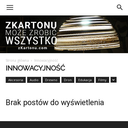
Strona główna
Innowacyjność
Z
INNOWACYJNOŚĆ
Akcesoria
Audio
Drewno
Dron
Edukacja
Filmy
Kartonu
Brak postów do wyświetlenia