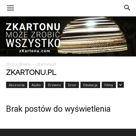
Strona główna
zKartonu.pl
Z
ZKARTONU.PL
Akcesoria
Audio
Drewno
Dron
Edukacja
Filmy
Kartonu
Brak postów do wyświetlenia