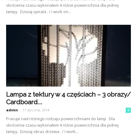
skrócenia czasu wykonałem 4 różne powierzchnia dla jednej
lampy. Dzisiaj spirala . / I work on...
Lampa z tektury w 4 częściach – 3 obrazy/
Cardboard...
admin
-
17 stycznia, 2014
0
Pracuje nad różnego rodzaju powierzchniami do lamp. Dla
skrócenia czasu wykonałem 4 różne powierzchnia dla jednej
lampy. Dzisiaj obraz drzewa . / I work...