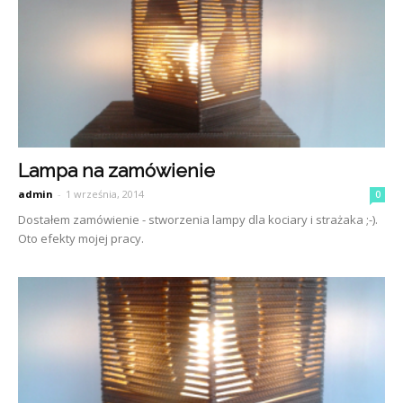
Lampa na zamówienie
admin
-
1 września, 2014
0
Dostałem zamówienie - stworzenia lampy dla kociary i strażaka ;-).
Oto efekty mojej pracy.