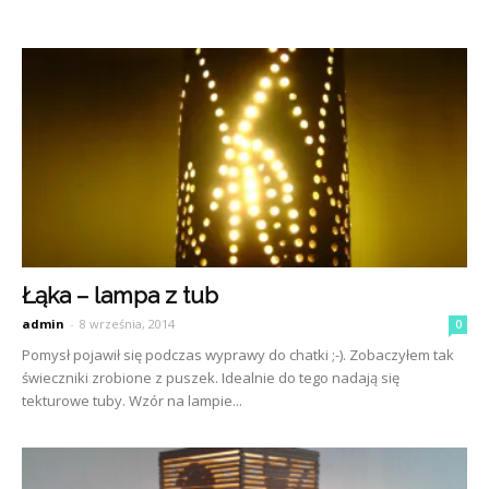
Łąka – lampa z tub
admin
-
8 września, 2014
0
Pomysł pojawił się podczas wyprawy do chatki ;-). Zobaczyłem tak
świeczniki zrobione z puszek. Idealnie do tego nadają się
tekturowe tuby. Wzór na lampie...