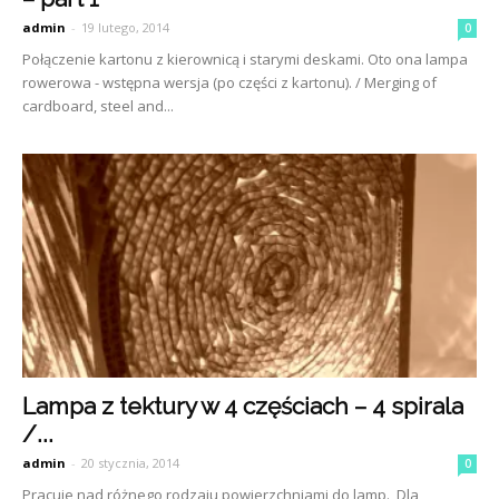
admin
-
19 lutego, 2014
0
Połączenie kartonu z kierownicą i starymi deskami. Oto ona lampa
rowerowa - wstępna wersja (po części z kartonu). / Merging of
cardboard, steel and...
Lampa z tektury w 4 częściach – 4 spirala
/...
admin
-
20 stycznia, 2014
0
Pracuje nad różnego rodzaju powierzchniami do lamp. Dla