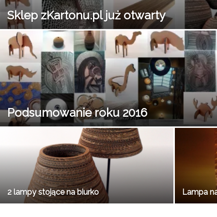
Sklep zKartonu.pl już otwarty
Podsumowanie roku 2016
2 lampy stojące na biurko
Lampa na 