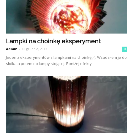
Lampki na choinkę eksperyment
admin
-
12 grudnia, 2013
0
Jeden z eksperymentów z lampkami na choinkę ;-). Wsadziłem je do
słoika a potem do lampy stojącej. Poniżej efekty.