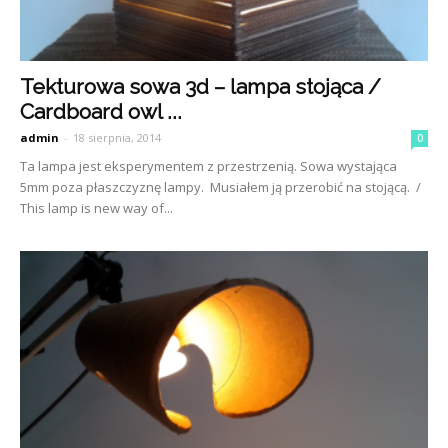
Tekturowa sowa 3d – lampa stojąca /
Cardboard owl ...
admin
-
18 sierpnia, 2014
0
Ta lampa jest eksperymentem z przestrzenią. Sowa wystająca
5mm poza płaszczyznę lampy. Musiałem ją przerobić na stojącą. /
This lamp is new way of...