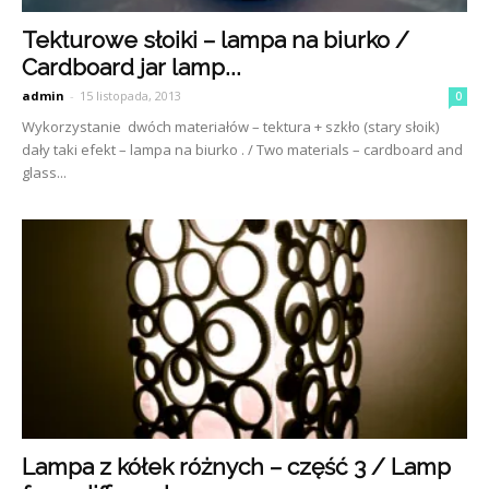
Tekturowe słoiki – lampa na biurko /
Cardboard jar lamp...
admin
-
15 listopada, 2013
0
Wykorzystanie dwóch materiałów – tektura + szkło (stary słoik)
dały taki efekt – lampa na biurko . / Two materials – cardboard and
glass...
Lampa z kółek różnych – część 3 / Lamp