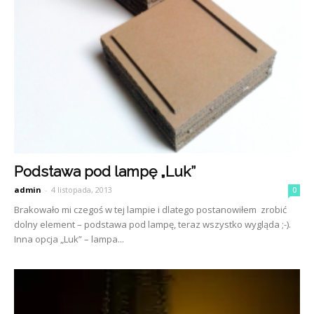
Podstawa pod lampę „Luk”
admin
-
4 listopada, 2013
0
Brakowało mi czegoś w tej lampie i dlatego postanowiłem zrobić
dolny element – podstawa pod lampę, teraz wszystko wygląda ;-).
Inna opcja „Luk” – lampa...