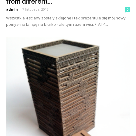
from different...
admin
-
7 listopada, 2013
0
Wszystkie 4 ściany zostały sklejone i tak prezentuje się mój nowy
pomysł na lampę na biurko - ale tym razem wisi. / All 4...