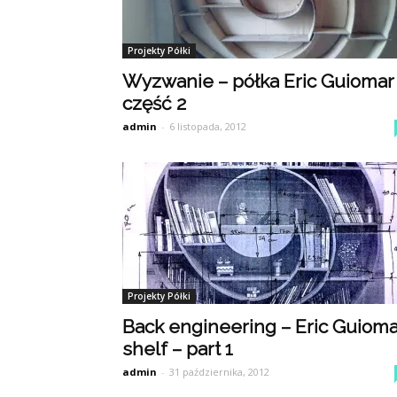
Projekty Półki
Wyzwanie – półka Eric Guiomar
część 2
admin
-
6 listopada, 2012
Projekty Półki
Back engineering – Eric Guioma
shelf – part 1
admin
-
31 października, 2012