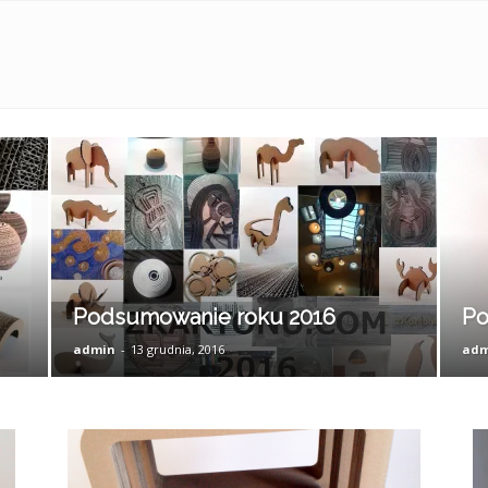
Z
Kartonu
Podsumowanie roku 2016
Po
admin
-
13 grudnia, 2016
adm