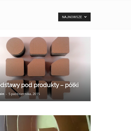
NAJNOWSZE
dstawy pod produkty – półki
in
-
5 października, 2015