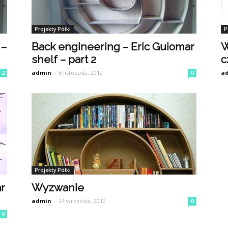
Projekty Półki
P
 –
Back engineering – Eric Guiomar
W
shelf – part 2
c
admin
-
6 listopada, 2012
a
2
0
Projekty Półki
r
Wyzwanie
admin
-
24 września, 2012
0
0