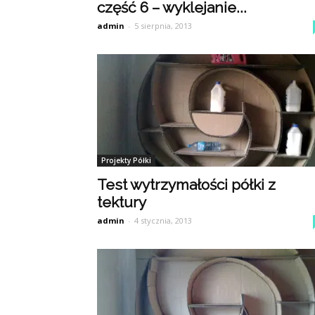
część 6 – wyklejanie...
admin
-
5 sierpnia, 2013
Projekty Półki
Test wytrzymałości półki z
tektury
admin
-
4 stycznia, 2013