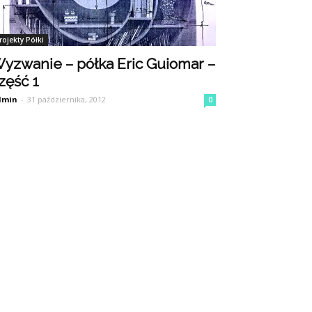
rojekty Półki
yzwanie – półka Eric Guiomar –
zęść 1
dmin
-
31 października, 2012
0