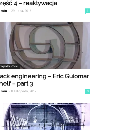
zęść 4 – reaktywacja
dmin
-
29 lipca, 2013
1
rojekty Półki
ack engineering – Eric Guiomar
helf – part 3
dmin
-
8 listopada, 2012
0