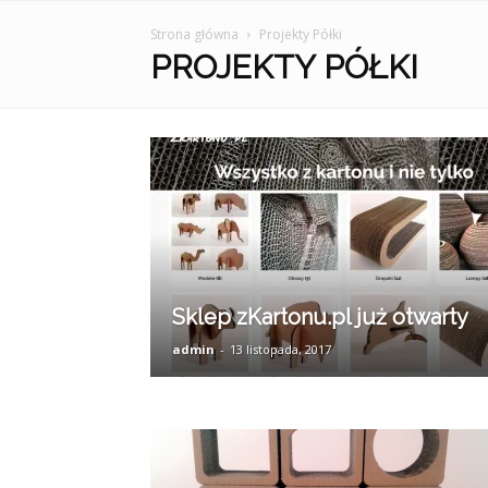
Strona główna
Projekty Półki
PROJEKTY PÓŁKI
Sklep zKartonu.pl już otwarty
admin
-
13 listopada, 2017