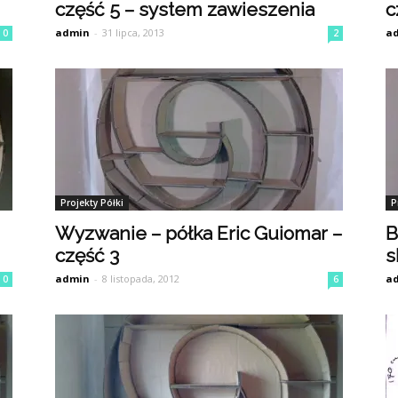
część 5 – system zawieszenia
c
admin
-
31 lipca, 2013
a
0
2
Projekty Półki
P
Wyzwanie – półka Eric Guiomar –
B
część 3
s
admin
-
8 listopada, 2012
a
0
6