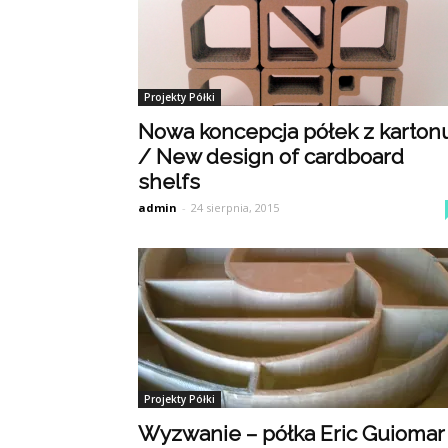
Projekty Półki
Nowa koncepcja półek z karton
/ New design of cardboard
shelfs
admin
-
24 sierpnia, 2015
Projekty Półki
Wyzwanie – półka Eric Guiomar