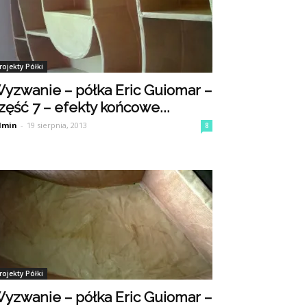
rojekty Półki
yzwanie – półka Eric Guiomar –
zęść 7 – efekty końcowe...
dmin
-
19 sierpnia, 2013
8
rojekty Półki
yzwanie – półka Eric Guiomar –