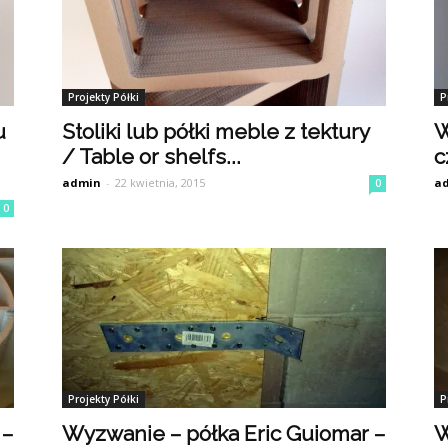
Projekty Półki
P
u
Stoliki lub półki meble z tektury
W
/ Table or shelfs...
c
admin
-
22 kwietnia, 2015
a
0
0
Projekty Półki
P
 –
Wyzwanie – półka Eric Guiomar –
W