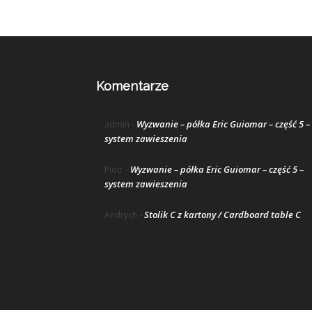
Komentarze
Wyzwanie – półka Eric Guiomar – część 5 –
admin
-
system zawieszenia
Wyzwanie – półka Eric Guiomar – część 5 –
Piotr
-
system zawieszenia
Stolik C z kartony / Cardboard table C
Andrych
-