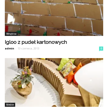
Wnętrza
Igloo z pudeł kartonowych
admin
-
13 czerwca, 2013
0
Meble