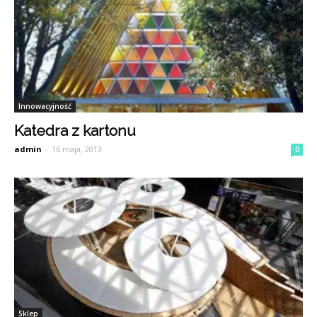
Innowacyjność
Katedra z kartonu
admin
-
16 maja, 2013
0
Sklep