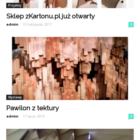
Projekty
Sklep zKartonu.pl już otwarty
admin
-
13 listopada, 2017
0
Wystawy
Pawilon z tektury
admin
-
17 lipca, 2013
0