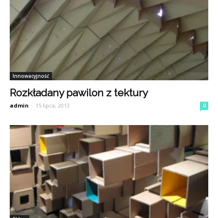
Innowacyjność
Rozkładany pawilon z tektury
admin
-
15 lipca, 2013
0