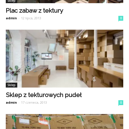
Sklep
Plac zabaw z tektury
admin
-
12 lipca, 2013
0
Sklep
Sklep z tekturowych pudeł
admin
-
17 czerwca, 2013
0