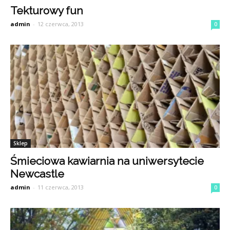
Tekturowy fun
admin
-
12 czerwca, 2013
0
Sklep
Śmieciowa kawiarnia na uniwersytecie
Newcastle
admin
-
11 czerwca, 2013
0