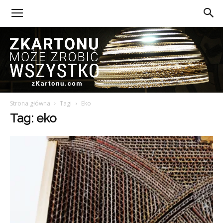
Strona główna
Tagi
Eko
Z
Tag: eko
Kartonu