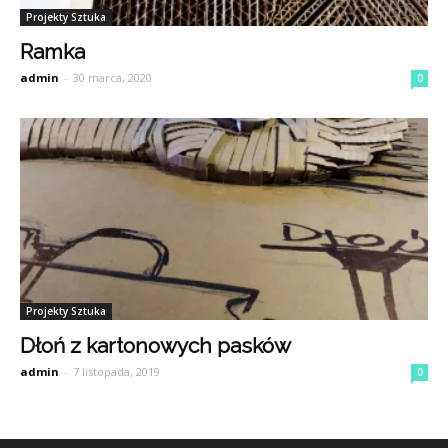
Projekty Sztuka
Ramka
admin
-
30 marca, 2020
0
Projekty Sztuka
Dłoń z kartonowych pasków
admin
-
7 listopada, 2019
0