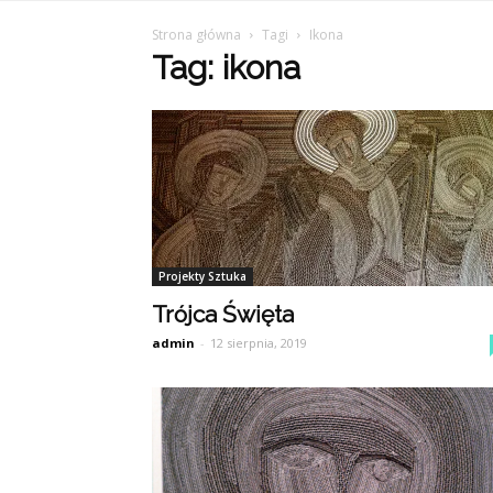
Strona główna
Tagi
Ikona
Tag: ikona
Projekty Sztuka
Trójca Święta
admin
-
12 sierpnia, 2019