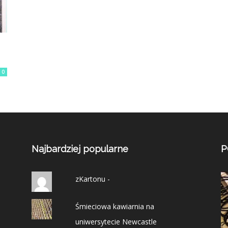
0
Najbardziej popularne
P
zKartonu -
Śmieciowa kawiarnia na
uniwersytecie Newcastle