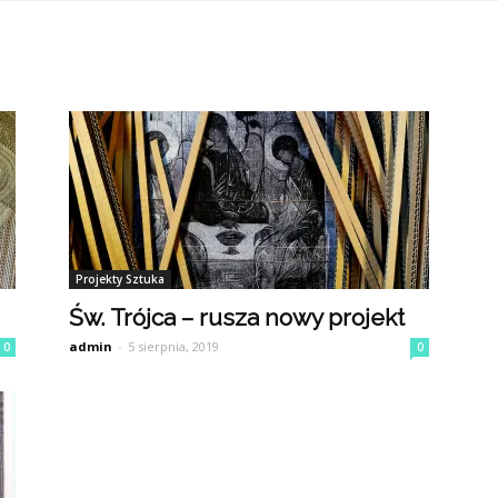
Z
Kartonu
Projekty Sztuka
Św. Trójca – rusza nowy projekt
admin
-
5 sierpnia, 2019
0
0