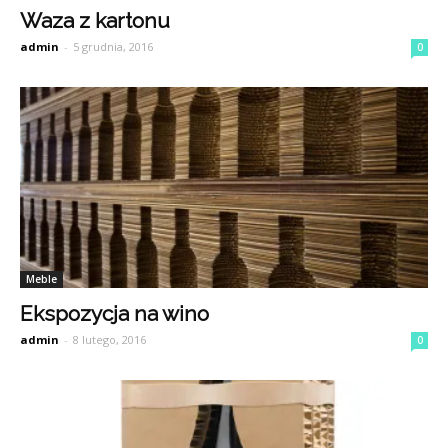
Waza z kartonu
admin
-
5 grudnia, 2016
0
Meble
Ekspozycja na wino
admin
-
8 lutego, 2016
0