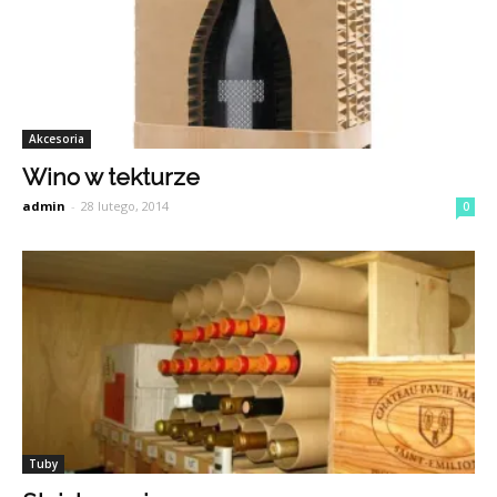
Akcesoria
Wino w tekturze
admin
-
28 lutego, 2014
0
Tuby