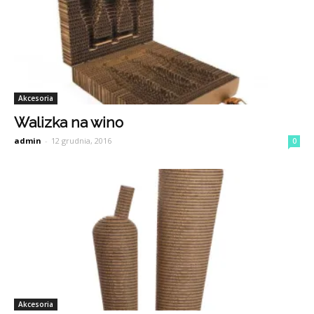
Akcesoria
Walizka na wino
admin
-
12 grudnia, 2016
0
Akcesoria