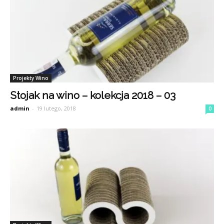
Projekty Wino
Stojak na wino – kolekcja 2018 – 03
admin
-
19 lutego, 2018
0