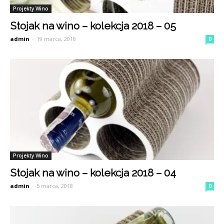
Projekty Wino
Stojak na wino – kolekcja 2018 – 05
admin
-
19 marca, 2018
0
Projekty Wino
Stojak na wino – kolekcja 2018 – 04
admin
-
5 marca, 2018
0