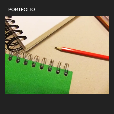
PORTFOLIO