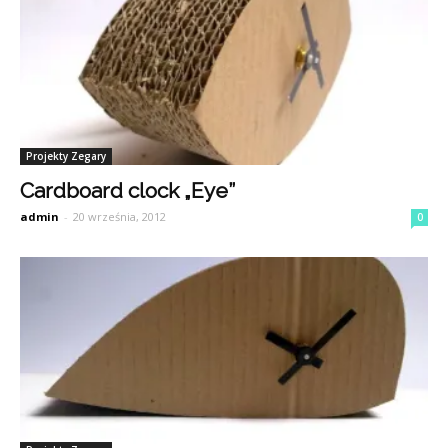
Projekty Zegary
Cardboard clock „Eye”
admin
-
20 września, 2012
0