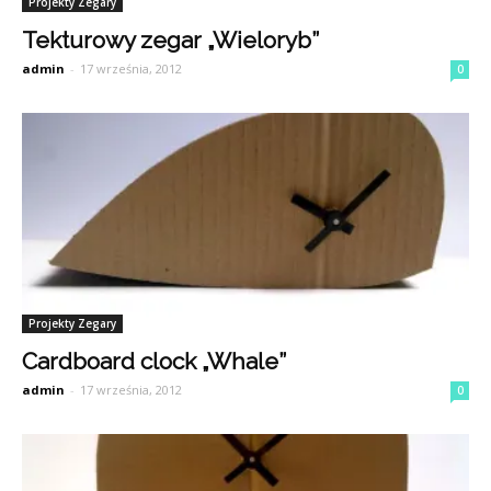
Projekty Zegary
Tekturowy zegar „Wieloryb”
admin
-
17 września, 2012
0
Projekty Zegary
Cardboard clock „Whale”
admin
-
17 września, 2012
0