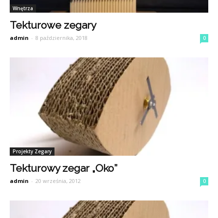
Wnętrza
Tekturowe zegary
admin
-
8 października, 2018
0
Projekty Zegary
Tekturowy zegar „Oko”
admin
-
20 września, 2012
0