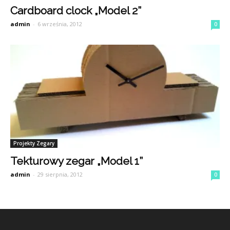
Cardboard clock „Model 2”
admin
-
6 września, 2012
0
Projekty Zegary
Tekturowy zegar „Model 1”
admin
-
29 sierpnia, 2012
0