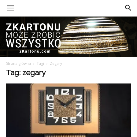
Strona główna
Tagi
Zegary
Z
Tag: zegary
Kartonu