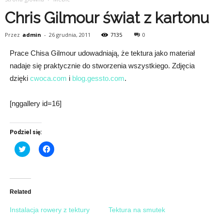
Chris Gilmour świat z kartonu
Przez
admin
-
26 grudnia, 2011
7135
0
Prace Chisa Gilmour udowadniają, że tektura jako materiał
nadaje się praktycznie do stworzenia wszystkiego. Zdjęcia
dzięki
cwoca.com
i
blog.gessto.com
.
[nggallery id=16]
Podziel się:
Click
Click
to
to
share
share
on
on
Twitter
Facebook
(Opens
(Opens
in
in
new
new
Related
window)
window)
Instalacja rowery z tektury
Tektura na smutek