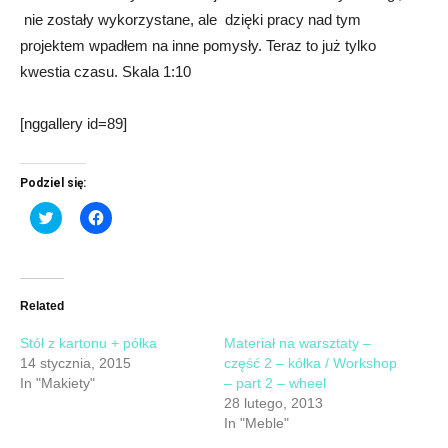
nie zostały wykorzystane, ale dzięki pracy nad tym
projektem wpadłem na inne pomysły. Teraz to już tylko
kwestia czasu. Skala 1:10
[nggallery id=89]
Podziel się:
Click
Click
to
to
share
share
on
on
Twitter
Facebook
(Opens
(Opens
in
in
new
new
Related
window)
window)
Stół z kartonu + półka
Materiał na warsztaty –
14 stycznia, 2015
część 2 – kółka / Workshop
In "Makiety"
– part 2 – wheel
28 lutego, 2013
In "Meble"