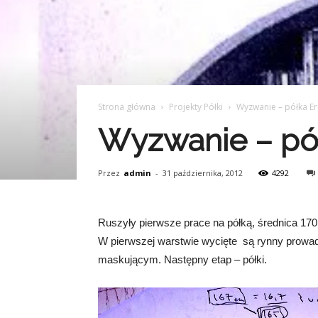
Strona główna
Projekty Półki
Wyzwanie – półka Er
Wyzwanie – pół
Przez
admin
-
31 października, 2012
4292
Ruszyły pierwsze prace na półką, średnica 170
W pierwszej warstwie wycięte są rynny prowad
maskującym. Następny etap – półki.