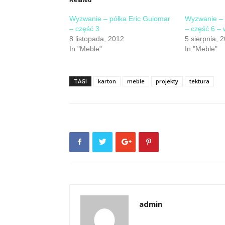
window)
window)
Wyzwanie – półka Eric Guiomar
Wyzwanie – 
– część 3
– część 6 – 
8 listopada, 2012
5 sierpnia, 
In "Meble"
In "Meble"
TAGI
karton
meble
projekty
tektura
admin