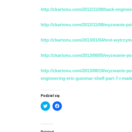
http://zkartonu.com/2012/11/08/back-engineer
http://zkartonu.com/2012/11/08/wyzwanie-po
http://zkartonu.com/2013/01/04/test-wytrzyma
http://zkartonu.com/2013/08/05/wyzwanie-po
http://zkartonu.com/2013/08/19/wyzwanie-po
engineering-eric-guiomar-shelf-part-7-i-made
Podziel się:
Click
Click
to
to
share
share
on
on
Twitter
Facebook
(Opens
(Opens
in
in
new
new
Related