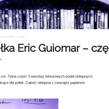
ic Guiomar – część 1
ka Eric Guiomar – czę
0
 cm. Tylna część 3 warstwy tekturowych pudeł sklejonych.
zące dla półek. Całość oklejona z zewnątrz papierem