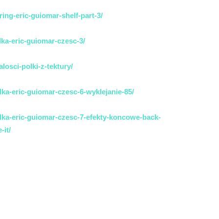
ing-eric-guiomar-shelf-part-3/
lka-eric-guiomar-czesc-3/
losci-polki-z-tektury/
lka-eric-guiomar-czesc-6-wyklejanie-85/
lka-eric-guiomar-czesc-7-efekty-koncowe-back-
-it/