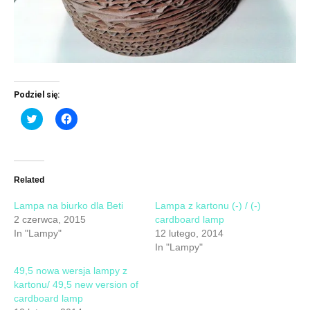
Podziel się:
Click
Click
to
to
share
share
on
on
Twitter
Facebook
(Opens
(Opens
in
in
new
new
Related
window)
window)
Lampa na biurko dla Beti
Lampa z kartonu (-) / (-)
2 czerwca, 2015
cardboard lamp
In "Lampy"
12 lutego, 2014
In "Lampy"
49,5 nowa wersja lampy z
kartonu/ 49,5 new version of
cardboard lamp