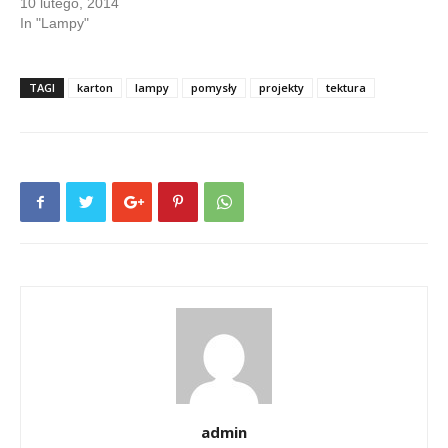
10 lutego, 2014
In "Lampy"
TAGI
karton
lampy
pomysły
projekty
tektura
admin