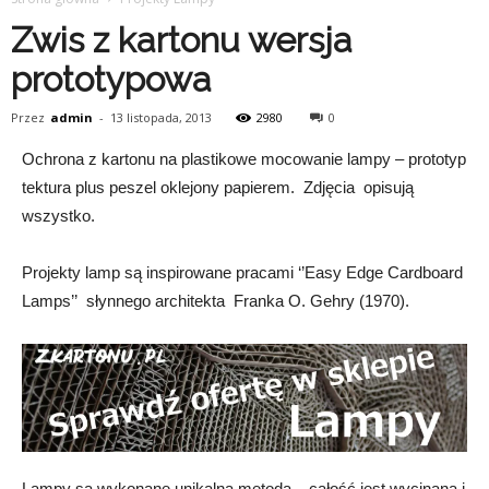
Zwis z kartonu wersja
prototypowa
Przez
admin
-
13 listopada, 2013
2980
0
Ochrona z kartonu na plastikowe mocowanie lampy – prototyp
tektura plus peszel oklejony papierem. Zdjęcia opisują
wszystko.
Projekty lamp są inspirowane pracami ‘’Easy Edge Cardboard
Lamps’’ słynnego architekta Franka O. Gehry (1970).
Lampy są wykonane unikalną metodą – całość jest wycinana i