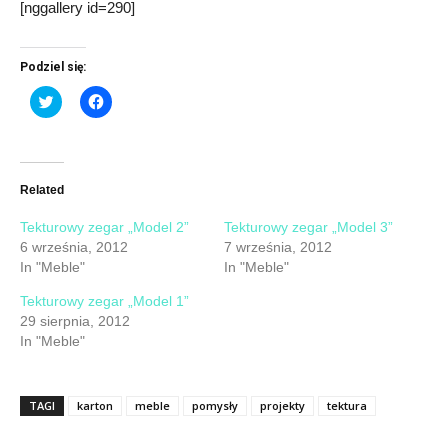
[nggallery id=290]
Podziel się:
Click
Click
to
to
share
share
on
on
Twitter
Facebook
(Opens
(Opens
in
in
new
new
Related
window)
window)
Tekturowy zegar „Model 2”
Tekturowy zegar „Model 3”
6 września, 2012
7 września, 2012
In "Meble"
In "Meble"
Tekturowy zegar „Model 1”
29 sierpnia, 2012
In "Meble"
TAGI
karton
meble
pomysły
projekty
tektura