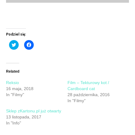
Podziel się:
Click
Click
to
to
share
share
on
on
Twitter
Facebook
(Opens
(Opens
in
in
new
new
Related
window)
window)
Reksio
Film – Tekturowy kot /
16 maja, 2018
Cardboard cat
In "Filmy"
28 października, 2016
In "Filmy"
Sklep zKartonu.pl już otwarty
13 listopada, 2017
In "Info"