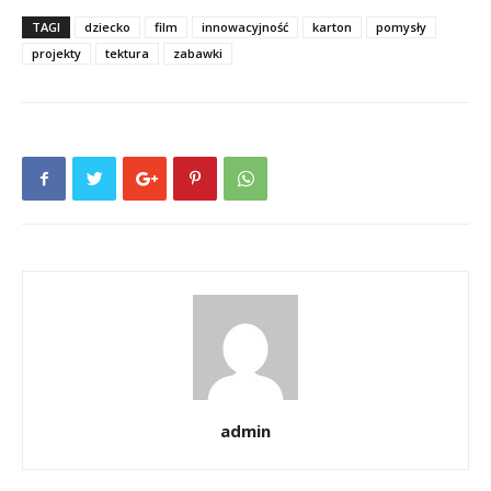
TAGI
dziecko
film
innowacyjność
karton
pomysły
projekty
tektura
zabawki
admin