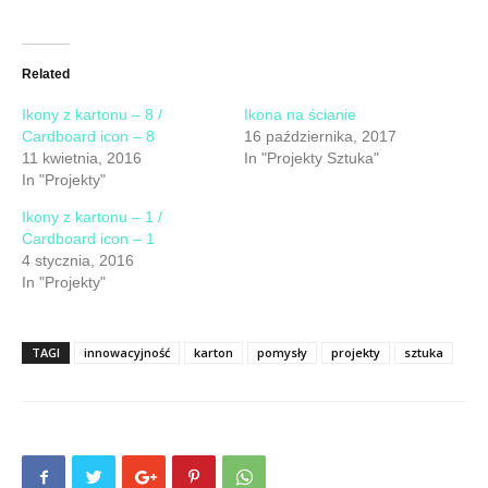
share
share
on
on
Twitter
Facebook
(Opens
(Opens
in
in
new
new
Related
window)
window)
Ikony z kartonu – 8 /
Ikona na ścianie
Cardboard icon – 8
16 października, 2017
11 kwietnia, 2016
In "Projekty Sztuka"
In "Projekty"
Ikony z kartonu – 1 /
Cardboard icon – 1
4 stycznia, 2016
In "Projekty"
TAGI
innowacyjność
karton
pomysły
projekty
sztuka