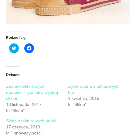
Podziel się:
Click
Click
to
to
share
share
on
on
Twitter
Facebook
(Opens
(Opens
in
in
new
new
Related
window)
window)
Zestaw tekturowych
Żywa ściana z tekturowych
narzędzi – genialny wystrój
tub
sklepu
1 kwietnia, 2015
13 listopada, 2017
In "Sklep"
In "Sklep"
Sklep z tekturowych pudeł
17 czerwca, 2013
In "Innowacyjność"