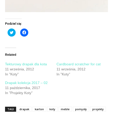
Podziel się:
Click
Click
to
to
share
share
on
on
Twitter
Facebook
(Opens
(Opens
in
in
new
new
Related
window)
window)
Tekturowy drapak dla kota
Cardboard scratcher for cat
11 września, 2012
11 września, 2012
In "Koty"
In "Koty"
Drapak kolekcja 2017 – 02
11 października, 2017
In "Projekty Koty"
TAGI
drapak
karton
koty
meble
pomysły
projekty