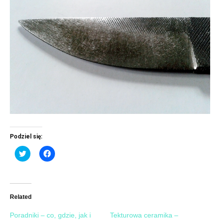
Podziel się:
Click
Click
to
to
share
share
on
on
Twitter
Facebook
(Opens
(Opens
in
in
new
new
Related
window)
window)
Poradniki – co, gdzie, jak i
Tekturowa ceramika –