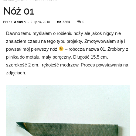
Nóż 01
Przez
admin
-
2 lipca, 2018
3264
0
Dawno temu myślałem o robieniu noży ale jakoś nigdy nie
znalazłem czasu na tego typu projekty. Zmotywowałem się i
powstał mój pierwszy nóż
– robocza nazwa 01. Zrobiony z
pilnika do metalu, mały poręczny. Długość 15,5 cm,
szerokość 2 cm, rękojeść modrzew. Proces powstawania na
zdjęciach.