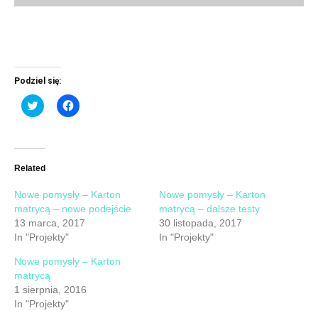
Podziel się:
Click
Click
to
to
share
share
on
on
Twitter
Facebook
(Opens
(Opens
in
in
new
new
Related
window)
window)
Nowe pomysły – Karton
Nowe pomysły – Karton
matrycą – nowe podejście
matrycą – dalsze testy
13 marca, 2017
30 listopada, 2017
In "Projekty"
In "Projekty"
Nowe pomysły – Karton
matrycą
1 sierpnia, 2016
In "Projekty"