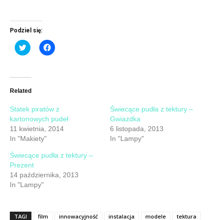
Podziel się:
Click
Click
to
to
share
share
on
on
Twitter
Facebook
(Opens
(Opens
in
in
new
new
Related
window)
window)
Statek piratów z
Świecące pudła z tektury –
kartonowych pudeł
Gwiazdka
11 kwietnia, 2014
6 listopada, 2013
In "Makiety"
In "Lampy"
Świecące pudła z tektury –
Prezent
14 października, 2013
In "Lampy"
TAGI
film
innowacyjność
instalacja
modele
tektura