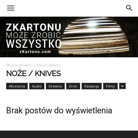
Strona główna
Noże / Knives
Z
NOŻE / KNIVES
Akcesoria
Audio
Drewno
Dron
Edukacja
Filmy
Kartonu
Brak postów do wyświetlenia