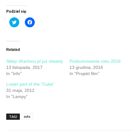
Podziel się:
Click
Click
to
to
share
share
on
on
Twitter
Facebook
(Opens
(Opens
in
in
new
new
Related
window)
window)
Sklep zKartonu.pl już otwarty
Podsumowanie roku 2016
13 listopada, 2017
13 grudnia, 2016
In "Info"
In "Projekt film"
Lower part of the “Cube”
31 maja, 2012
In "Lampy"
TAGI
info