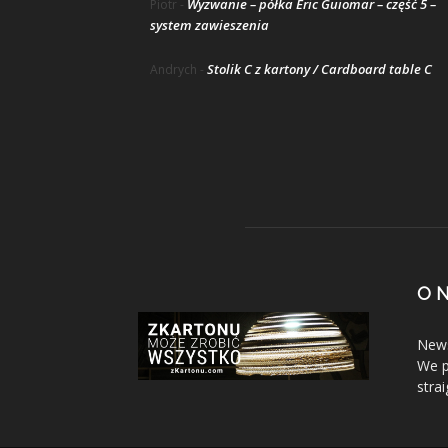
Wyzwanie – półka Eric Guiomar – część 5 –
Piotr
-
system zawieszenia
Stolik C z kartony / Cardboard table C
Andrych
-
O 
News
We p
stra