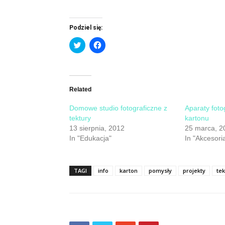
Podziel się:
Click
Click
to
to
share
share
on
on
Twitter
Facebook
(Opens
(Opens
in
in
new
new
Related
window)
window)
Domowe studio fotograficzne z
Aparaty foto
tektury
kartonu
13 sierpnia, 2012
25 marca, 2
In "Edukacja"
In "Akcesori
TAGI
info
karton
pomysły
projekty
te