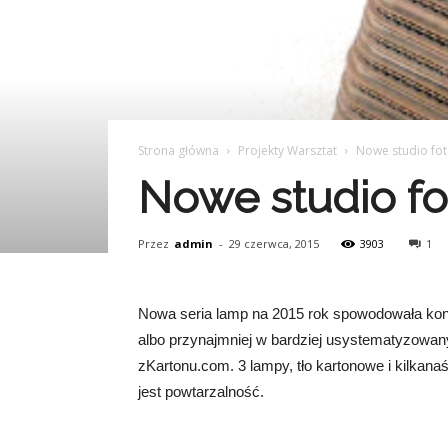
Strona główna
Projekty Warsztat
Nowe studio fot
Nowe studio fo
Przez
admin
-
29 czerwca, 2015
3903
1
Nowa seria lamp na 2015 rok spowodowała koni
albo przynajmniej w bardziej usystematyzowany
zKartonu.com. 3 lampy, tło kartonowe i kilkanaśc
jest powtarzalność.