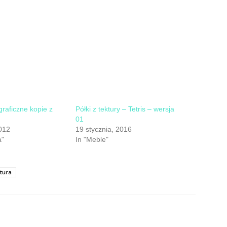
graficzne kopie z
Półki z tektury – Tetris – wersja
01
012
19 stycznia, 2016
a"
In "Meble"
ktura