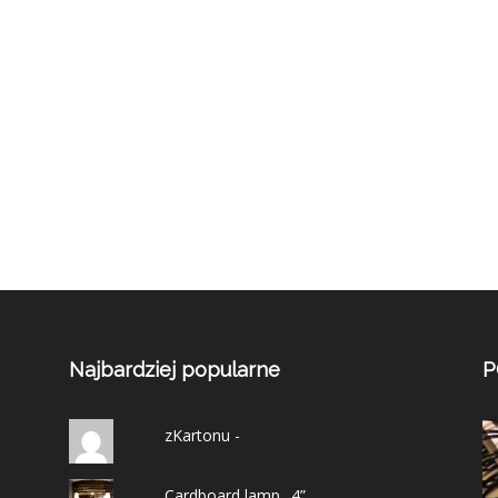
Najbardziej popularne
P
zKartonu -
Cardboard lamp „4”