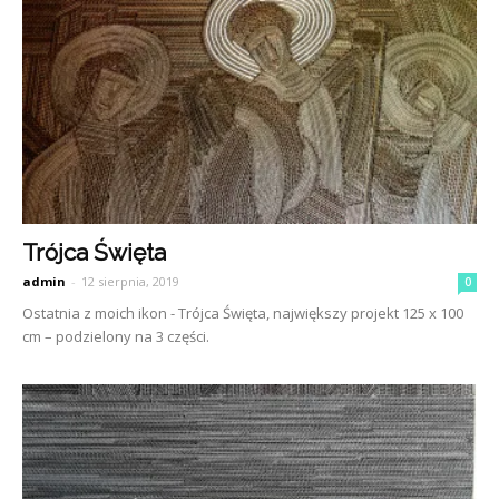
Trójca Święta
admin
-
12 sierpnia, 2019
0
Ostatnia z moich ikon - Trójca Święta, największy projekt 125 x 100
cm – podzielony na 3 części.