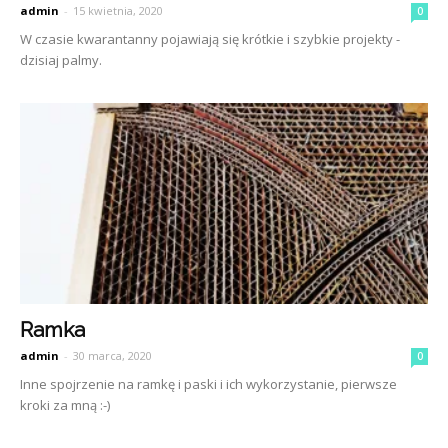
admin
-
15 kwietnia, 2020
0
W czasie kwarantanny pojawiają się krótkie i szybkie projekty -
dzisiaj palmy.
Ramka
admin
-
30 marca, 2020
0
Inne spojrzenie na ramkę i paski i ich wykorzystanie, pierwsze
kroki za mną :-)