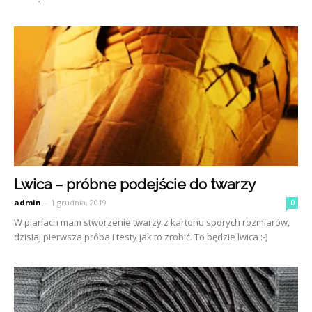
Lwica – próbne podejście do twarzy
admin
-
1 grudnia, 2019
0
W planach mam stworzenie twarzy z kartonu sporych rozmiarów,
dzisiaj pierwsza próba i testy jak to zrobić. To będzie lwica :-)