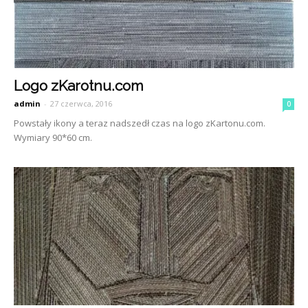
Logo zKarotnu.com
admin
-
27 czerwca, 2016
0
Powstały ikony a teraz nadszedł czas na logo zKartonu.com.
Wymiary 90*60 cm.