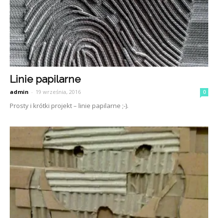
Linie papilarne
admin
-
19 września, 2016
0
Prosty i krótki projekt – linie papilarne ;-).