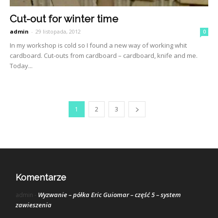
Cut-out for winter time
admin
-
29 listopada, 2012
0
In my workshop is cold so I found a new way of working whit
cardboard. Cut-outs from cardboard – cardboard, knife and me.
Today...
1
2
3
Komentarze
Wyzwanie – półka Eric Guiomar – część 5 – system
admin
-
zawieszenia